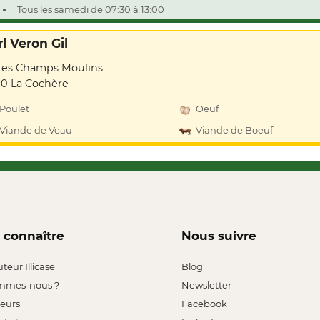
Tous les samedi de 07:30 à 13:00
l Veron Gil
Les Champs Moulins
10 La Cochère
Poulet
Oeuf
Viande de Veau
Viande de Boeuf
 connaître
Nous suivre
uteur Illicase
Blog
mmes-nous ?
Newsletter
leurs
Facebook