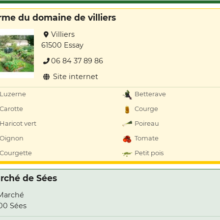
rme du domaine de villiers
Villiers
61500 Essay
06 84 37 89 86
Site internet
Luzerne
Betterave
Carotte
Courge
Haricot vert
Poireau
Oignon
Tomate
Courgette
Petit pois
rché de Sées
Marché
00 Sées