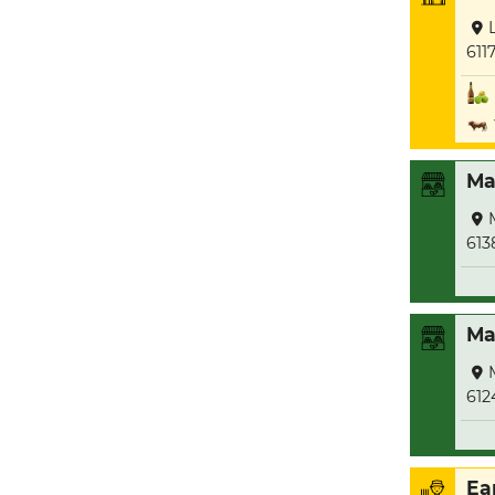
611
Ma
613
Ma
612
Ea