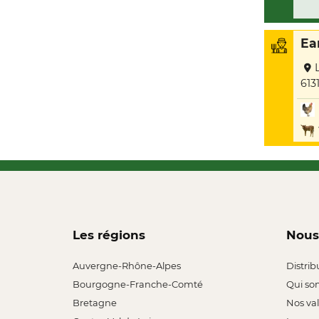
Ear
613
Les régions
Nous
Auvergne-Rhône-Alpes
Distrib
Bourgogne-Franche-Comté
Qui so
Bretagne
Nos va