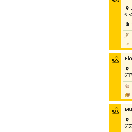
615
Fl
611
Mu
613