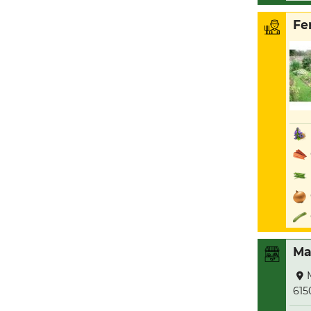
Fe
Ma
615