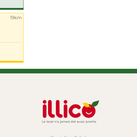
19km
Le local n'a jamais été aussi proche