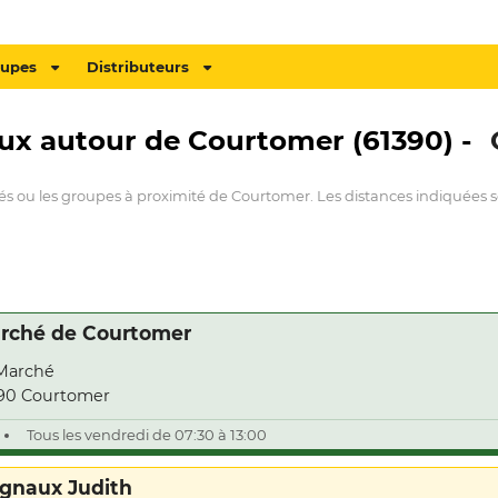
oupes
Distributeurs
aux autour de Courtomer (61390) -
hés ou les groupes à proximité de Courtomer. Les distances indiquées so
rché de Courtomer
Marché
90 Courtomer
Tous les vendredi de 07:30 à 13:00
ignaux Judith