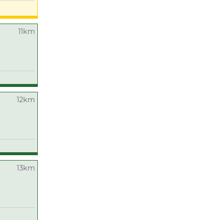
11km
12km
13km