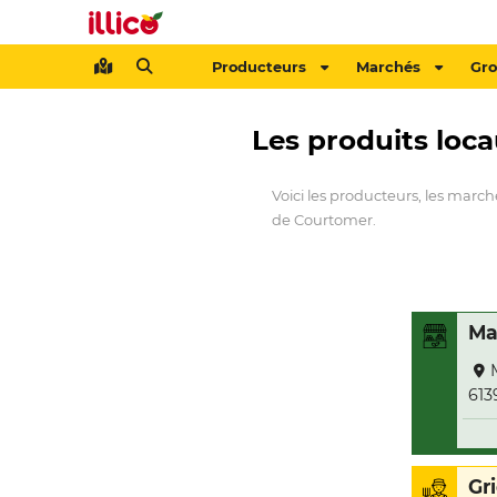
Producteurs
Marchés
Gr
Les produits loc
Voici les producteurs, les marc
de Courtomer.
Ma
613
Gr