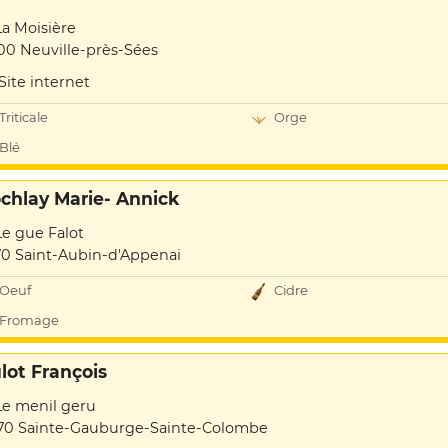
La Moisière
00 Neuville-près-Sées
Site internet
Triticale
Orge
Blé
ochlay Marie- Annick
Le gue Falot
70 Saint-Aubin-d'Appenai
Oeuf
Cidre
Fromage
lot François
Le menil geru
70 Sainte-Gauburge-Sainte-Colombe