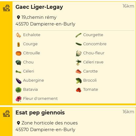
16km
Gaec Liger-Legay
19,chemin rémy
45570 Dampierre-en-Burly
Echalote
Courgette
Courge
Concombre
Citrouille
Chou-fleur
Chou
Céleri rave
Céleri
Carotte
Aubergine
Brocoli
Batavia
Tomate
Fleur d'ornement
16km
Esat pep giennois
Zone horticole des noues
45570 Dampierre-en-Burly