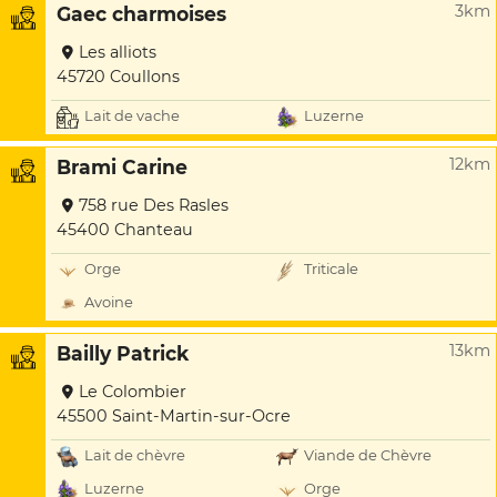
3km
Gaec charmoises
Les alliots
45720 Coullons
Lait de vache
Luzerne
12km
Brami Carine
758 rue Des Rasles
45400 Chanteau
Orge
Triticale
Avoine
13km
Bailly Patrick
Le Colombier
45500 Saint-Martin-sur-Ocre
Lait de chèvre
Viande de Chèvre
Luzerne
Orge