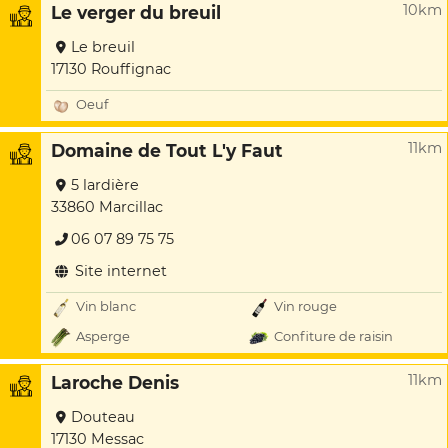
10km
Le verger du breuil
Le breuil
17130 Rouffignac
Oeuf
11km
Domaine de Tout L'y Faut
5 lardière
33860 Marcillac
06 07 89 75 75
Site internet
Vin blanc
Vin rouge
Asperge
Confiture de raisin
11km
Laroche Denis
Douteau
17130 Messac