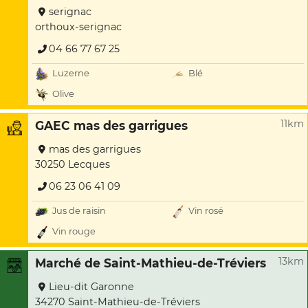
serignac
orthoux-serignac
04 66 77 67 25
Luzerne
Blé
Olive
11km
GAEC mas des garrigues
mas des garrigues
30250 Lecques
06 23 06 41 09
Jus de raisin
Vin rosé
Vin rouge
13km
Marché de Saint-Mathieu-de-Tréviers
Lieu-dit Garonne
34270 Saint-Mathieu-de-Tréviers