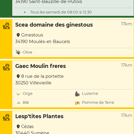
34190 Saint-Bauzille-de-Putois
Tous les samedi de 08:00 à 12:30
17km
Scea domaine des ginestous
Ginestous
34190 Moulès-et-Baucels
Olive
17km
Gaec Moulin freres
8 rue de la portette
30250 Villevieille
Orge
Luzerne
Blé
Pomme de Terre
17km
Lesp'tites Plantes
Cézas
30440 Sumène