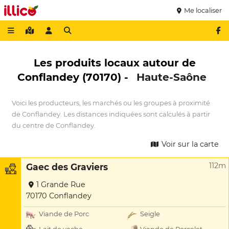
Me localiser
Les produits locaux autour de
Conflandey (70170) -
Haute-Saône
Voici les producteurs, les marchés ou les groupes à proximité
de Conflandey. Les distances indiquées sont calculés à partir
du centre de Conflandey.
Voir sur la carte
112m
Gaec des Graviers
1 Grande Rue
70170 Conflandey
Viande de Porc
Seigle