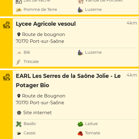
Lait de vache
Viande de Porcelet
Pomme de Terre
Luzerne
4km
Lycee Agricole vesoul
Route de bougnon
70170 Port-sur-Saône
Blé
Luzerne
Triticale
4km
EARL Les Serres de la Saône Jolie - Le
Potager Bio
Route de Bougnon
70170 Port-sur-Saône
Site internet
Basilic
Laitue
Cassis
Tomate