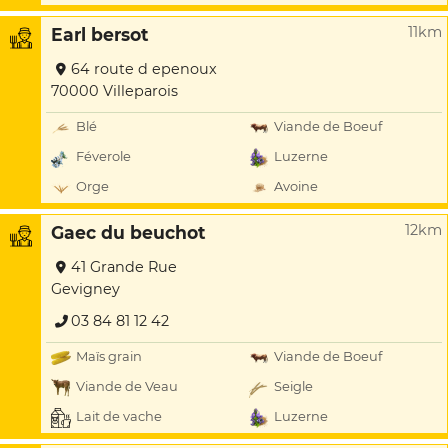
11km
Earl bersot
64 route d epenoux
70000 Villeparois
Blé
Viande de Boeuf
Féverole
Luzerne
Orge
Avoine
12km
Gaec du beuchot
41 Grande Rue
Gevigney
03 84 81 12 42
Maïs grain
Viande de Boeuf
Viande de Veau
Seigle
Lait de vache
Luzerne