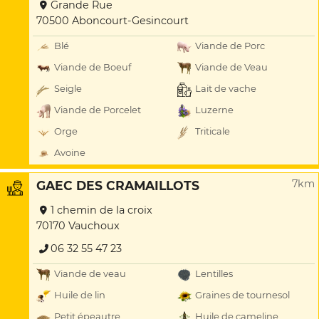
Grande Rue
70500 Aboncourt-Gesincourt
Blé
Viande de Porc
Viande de Boeuf
Viande de Veau
Seigle
Lait de vache
Viande de Porcelet
Luzerne
Orge
Triticale
Avoine
7km
GAEC DES CRAMAILLOTS
1 chemin de la croix
70170 Vauchoux
06 32 55 47 23
Viande de veau
Lentilles
Huile de lin
Graines de tournesol
Petit épeautre
Huile de cameline