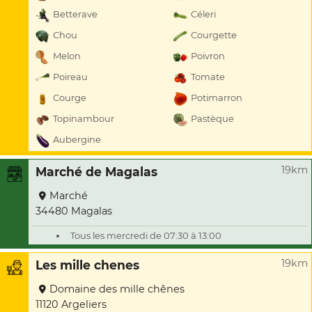
Betterave
Céleri
Chou
Courgette
Melon
Poivron
Poireau
Tomate
Courge
Potimarron
Topinambour
Pastèque
Aubergine
19km
Marché de Magalas
Marché
34480 Magalas
Tous les mercredi de 07:30 à 13:00
19km
Les mille chenes
Domaine des mille chênes
11120 Argeliers