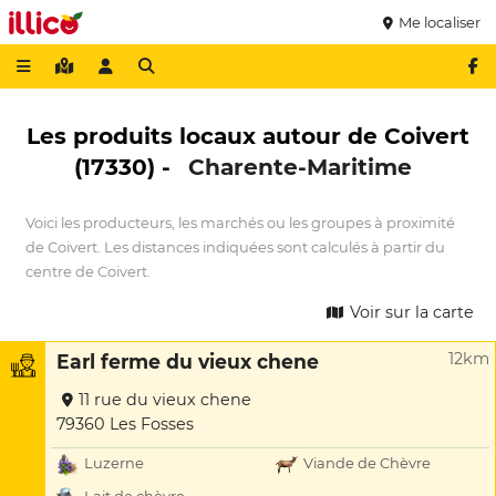
Me localiser
Les produits locaux autour de Coivert
(17330) -
Charente-Maritime
Voici les producteurs, les marchés ou les groupes à proximité
de Coivert. Les distances indiquées sont calculés à partir du
centre de Coivert.
Voir sur la carte
12km
Earl ferme du vieux chene
11 rue du vieux chene
79360 Les Fosses
Luzerne
Viande de Chèvre