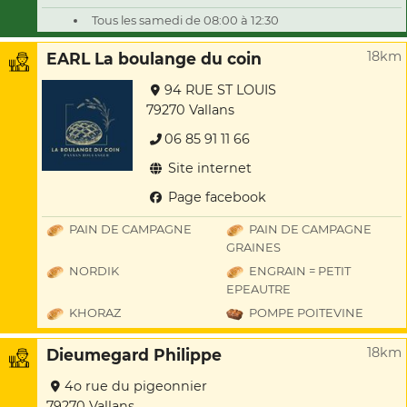
Tous les samedi de 08:00 à 12:30
18km
EARL La boulange du coin
94 RUE ST LOUIS
79270 Vallans
06 85 91 11 66
Site internet
Page facebook
PAIN DE CAMPAGNE
PAIN DE CAMPAGNE
GRAINES
NORDIK
ENGRAIN = PETIT
EPEAUTRE
KHORAZ
POMPE POITEVINE
18km
Dieumegard Philippe
4o rue du pigeonnier
79270 Vallans