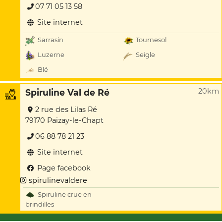
07 71 05 13 58
Site internet
Sarrasin
Tournesol
Luzerne
Seigle
Blé
20km
Spiruline Val de Ré
2 rue des Lilas Ré
79170 Paizay-le-Chapt
06 88 78 21 23
Site internet
Page facebook
spirulinevaldere
Spiruline crue en
brindilles