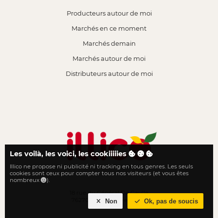
Producteurs autour de moi
Marchés en ce moment
Marchés demain
Marchés autour de moi
Distributeurs autour de moi
Les voilà, les voici, les cookiiiiies
Illico ne propose ni publicité ni tracking en tous genres. Les seuls
Le local n'a jamais été aussi proche
cookies sont ceux pour compter tous nos visiteurs (et vous êtes
nombreux
).
18 rue du Général De Gaulle
76270 Neufchâtel-en-Bray
Non
Ok, pas de soucis