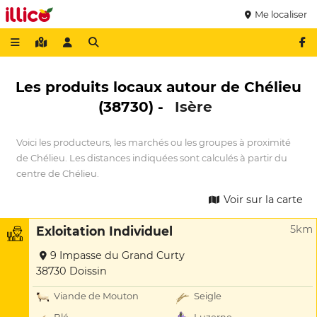
Me localiser
Les produits locaux autour de Chélieu
(38730) -
Isère
Voici les producteurs, les marchés ou les groupes à proximité
de Chélieu. Les distances indiquées sont calculés à partir du
centre de Chélieu.
Voir sur la carte
5km
Exloitation Individuel
9 Impasse du Grand Curty
38730 Doissin
Viande de Mouton
Seigle