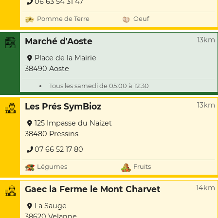
06 63 54 31 47
Pomme de Terre
Oeuf
13km
Marché d'Aoste
Place de la Mairie
38490 Aoste
Tous les samedi de 05:00 à 12:30
13km
Les Prés SymBioz
125 Impasse du Naizet
38480 Pressins
07 66 52 17 80
Légumes
Fruits
14km
Gaec la Ferme le Mont Charvet
La Sauge
38620 Velanne