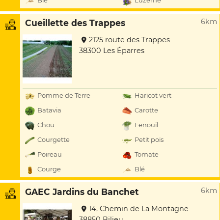
Blé
Luzerne
6km
Cueillette des Trappes
2125 route des Trappes
38300 Les Éparres
Pomme de Terre
Haricot vert
Batavia
Carotte
Chou
Fenouil
Courgette
Petit pois
Poireau
Tomate
Courge
Blé
6km
GAEC Jardins du Banchet
14, Chemin de La Montagne
38850 Bilieu