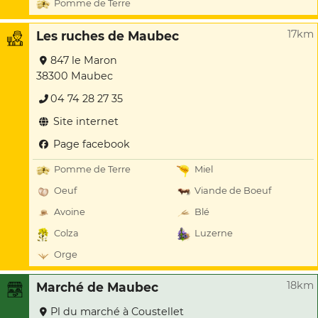
Pomme de Terre
17km
Les ruches de Maubec
847 le Maron
38300 Maubec
04 74 28 27 35
Site internet
Page facebook
Pomme de Terre
Miel
Oeuf
Viande de Boeuf
Avoine
Blé
Colza
Luzerne
Orge
18km
Marché de Maubec
Pl du marché à Coustellet