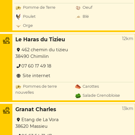
Pomme de Terre
Oeuf
Poulet
Blé
Orge
12km
Le Haras du Tizieu
462 chemin du tizieu
38490 Chimilin
07 60 17 49 18
Site internet
Pommes de terre
Carottes
nouvelles
Salade Grenobloise
13km
Granat Charles
Etang de La Vora
38620 Massieu