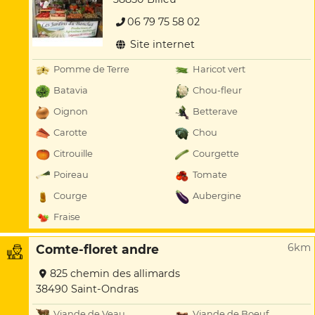
06 79 75 58 02
Site internet
Pomme de Terre
Haricot vert
Batavia
Chou-fleur
Oignon
Betterave
Carotte
Chou
Citrouille
Courgette
Poireau
Tomate
Courge
Aubergine
Fraise
6km
Comte-floret andre
825 chemin des allimards
38490 Saint-Ondras
Viande de Veau
Viande de Boeuf