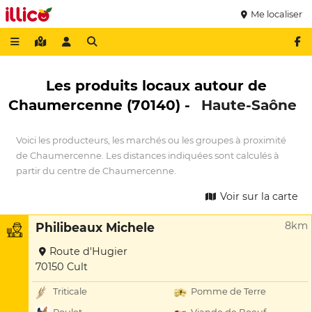
Me localiser
Les produits locaux autour de
Chaumercenne (70140) -
Haute-Saône
Voici les producteurs, les marchés ou les groupes à proximité
de Chaumercenne. Les distances indiquées sont calculés à
partir du centre de Chaumercenne.
Voir sur la carte
8km
Philibeaux Michele
Route d'Hugier
70150 Cult
Triticale
Pomme de Terre