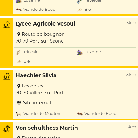
Luzerne
Féverole
Viande de Boeuf
Blé
5km
Lycee Agricole vesoul
Route de bougnon
70170 Port-sur-Saône
Triticale
Luzerne
Blé
5km
Haechler Silvia
Les getes
70170 Villers-sur-Port
Site internet
Viande de Mouton
Viande de Boeuf
5km
Von schulthess Martin