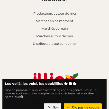
Producteurs autour de moi
Marchés en ce moment
Marchés demain
Marchés autour de moi
Distributeurs autour de moi
Les voilà, les voici, les cookiiiiies
Illico ne propose ni publicité ni tracking en tous genres. Les seuls
Le local n'a jamais été aussi proche
cookies sont ceux pour compter tous nos visiteurs (et vous êtes
nombreux
).
18 rue du Général De Gaulle
76270 Neufchâtel-en-Bray
Non
Ok, pas de soucis