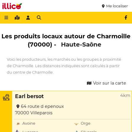
Me localiser
Les produits locaux autour de Charmoille
(70000) -
Haute-Saône
Voici les producteurs, les marchés ou les groupes à proximité
de Charmoille. Les distances indiquées sont calculés à partir
du centre de Charmoille.
Voir sur la carte
4km
Earl bersot
64 route d epenoux
70000 Villeparois
Avoine
Orge