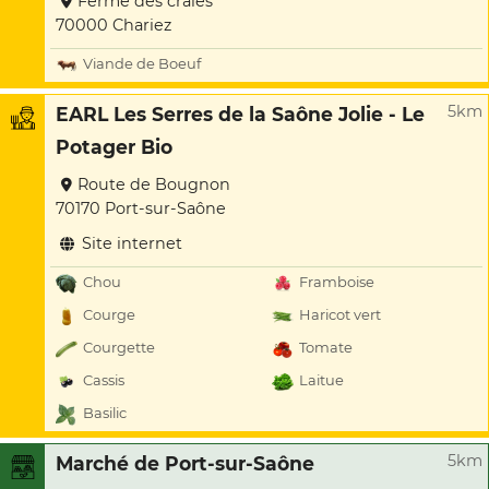
Ferme des craies
70000 Chariez
Viande de Boeuf
5km
EARL Les Serres de la Saône Jolie - Le
Potager Bio
Route de Bougnon
70170 Port-sur-Saône
Site internet
Chou
Framboise
Courge
Haricot vert
Courgette
Tomate
Cassis
Laitue
Basilic
5km
Marché de Port-sur-Saône