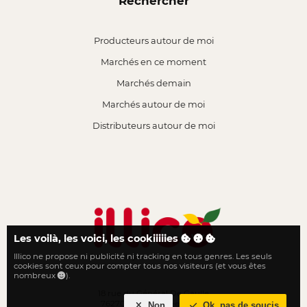
Rechercher
Producteurs autour de moi
Marchés en ce moment
Marchés demain
Marchés autour de moi
Distributeurs autour de moi
Les voilà, les voici, les cookiiiiies
Illico ne propose ni publicité ni tracking en tous genres. Les seuls
Le local n'a jamais été aussi proche
cookies sont ceux pour compter tous nos visiteurs (et vous êtes
nombreux
).
18 rue du Général De Gaulle
76270 Neufchâtel-en-Bray
Non
Ok, pas de soucis