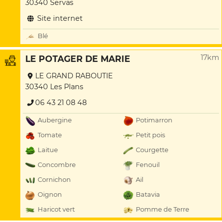
30340 Servas
Site internet
Blé
17km
LE POTAGER DE MARIE
LE GRAND RABOUTIE
30340 Les Plans
06 43 21 08 48
Aubergine
Potimarron
Tomate
Petit pois
Laitue
Courgette
Concombre
Fenouil
Cornichon
Ail
Oignon
Batavia
Haricot vert
Pomme de Terre