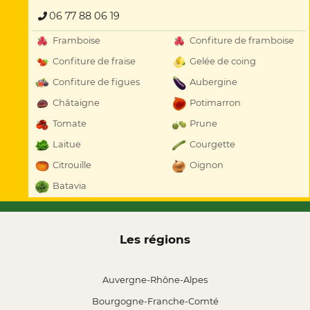
06 77 88 06 19
Framboise
Confiture de framboise
Confiture de fraise
Gelée de coing
Confiture de figues
Aubergine
Châtaigne
Potimarron
Tomate
Prune
Laitue
Courgette
Citrouille
Oignon
Batavia
Les régions
Auvergne-Rhône-Alpes
Bourgogne-Franche-Comté