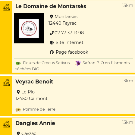
13km
Le Domaine de Montarsès
Montarsès
12440 Tayrac
07 77 37 13 98
Site internet
Page facebook
Fleurs de Crocus Sativus
Safran BIO en filaments
séchées BIO
13km
Veyrac Benoit
Le Plo
12450 Calmont
Pomme de Terre
13km
Dangles Annie
Cayzac