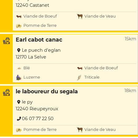
12240 Castanet
Viande de Boeuf
Viande de Veau
Pomme de Terre
15km
Earl cabot canac
Le puech d'eglan
12170 La Selve
Blé
Viande de Boeuf
Luzerne
Triticale
18km
le laboureur du segala
le py
12240 Rieupeyroux
06 07 77 22 50
Pomme de Terre
Viande de Veau