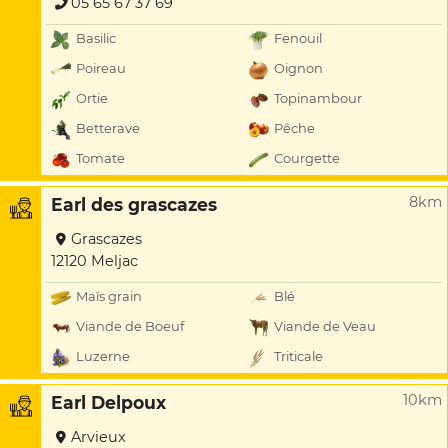
05 65 67 37 69
Basilic
Fenouil
Poireau
Oignon
Ortie
Topinambour
Betterave
Pêche
Tomate
Courgette
8km
Earl des grascazes
Grascazes
12120 Meljac
Maïs grain
Blé
Viande de Boeuf
Viande de Veau
Luzerne
Triticale
10km
Earl Delpoux
Arvieux