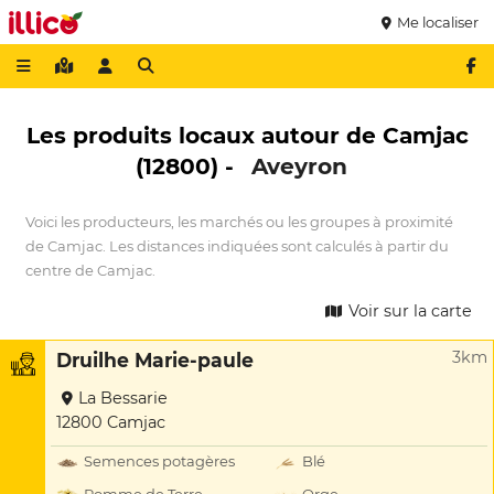
Me localiser
Les produits locaux autour de Camjac
(12800) -
Aveyron
Voici les producteurs, les marchés ou les groupes à proximité
de Camjac. Les distances indiquées sont calculés à partir du
centre de Camjac.
Voir sur la carte
3km
Druilhe Marie-paule
La Bessarie
12800 Camjac
Semences potagères
Blé