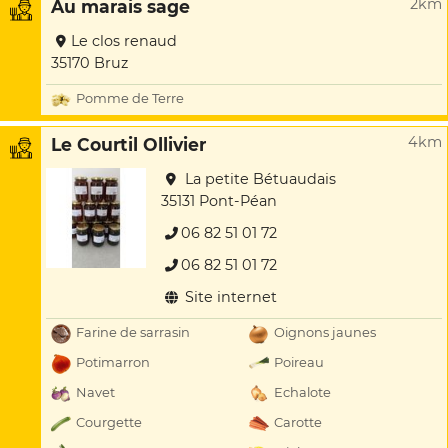
2km
Au marais sage
Le clos renaud
35170 Bruz
Pomme de Terre
4km
Le Courtil Ollivier
La petite Bétuaudais
35131 Pont-Péan
06 82 51 01 72
06 82 51 01 72
Site internet
Farine de sarrasin
Oignons jaunes
Potimarron
Poireau
Navet
Echalote
Courgette
Carotte