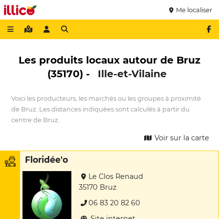
Me localiser
Les produits locaux autour de Bruz
(35170) -
Ille-et-Vilaine
Voici les producteurs, les marchés ou les groupes à proximité
de Bruz. Les distances indiquées sont calculés à partir du
centre de Bruz.
Voir sur la carte
Floridée'o
Le Clos Renaud
35170 Bruz
06 83 20 82 60
Site internet