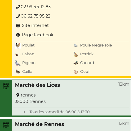
02 99 44 12 83
06 62 75 95 22
Site internet
Page facebook
Poulet
Poule Nègre soie
Faisan
Perdrix
Pigeon
Canard
Caille
Oeuf
12km
Marché des Lices
rennes
35000 Rennes
Tous les samedi de 06:00 à 13:30
12km
Marché de Rennes