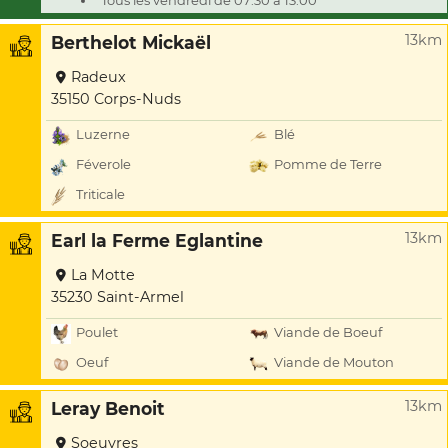
Tous les vendredi de 07:30 à 13:00
13km
Berthelot Mickaël
Radeux
35150 Corps-Nuds
Luzerne
Blé
Féverole
Pomme de Terre
Triticale
13km
Earl la Ferme Eglantine
La Motte
35230 Saint-Armel
Poulet
Viande de Boeuf
Oeuf
Viande de Mouton
13km
Leray Benoit
Soeuvres