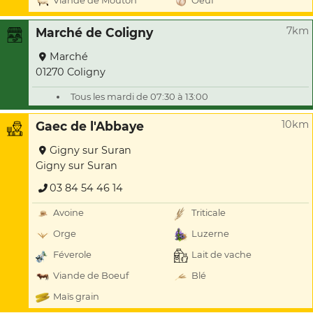
Viande de Mouton
Oeuf
7km
Marché de Coligny
Marché
01270 Coligny
Tous les mardi de 07:30 à 13:00
10km
Gaec de l'Abbaye
Gigny sur Suran
Gigny sur Suran
03 84 54 46 14
Avoine
Triticale
Orge
Luzerne
Féverole
Lait de vache
Viande de Boeuf
Blé
Maïs grain