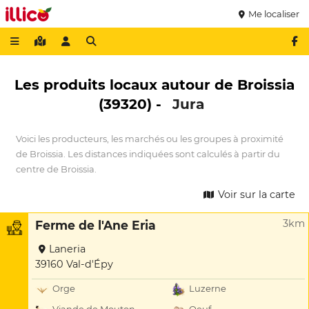
Me localiser
Les produits locaux autour de Broissia
(39320) -
Jura
Voici les producteurs, les marchés ou les groupes à proximité
de Broissia. Les distances indiquées sont calculés à partir du
centre de Broissia.
Voir sur la carte
3km
Ferme de l'Ane Eria
Laneria
39160 Val-d'Épy
Orge
Luzerne