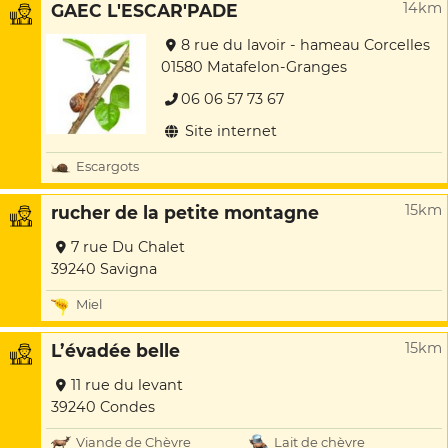
14km
GAEC L'ESCAR'PADE
8 rue du lavoir - hameau Corcelles
01580 Matafelon-Granges
06 06 57 73 67
Site internet
Escargots
15km
rucher de la petite montagne
7 rue Du Chalet
39240 Savigna
Miel
15km
L’évadée belle
11 rue du levant
39240 Condes
Viande de Chèvre
Lait de chèvre