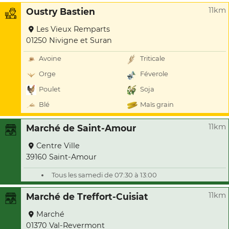
11km
Oustry Bastien
Les Vieux Remparts
01250 Nivigne et Suran
Avoine
Triticale
Orge
Féverole
Poulet
Soja
Blé
Maïs grain
11km
Marché de Saint-Amour
Centre Ville
39160 Saint-Amour
Tous les samedi de 07:30 à 13:00
11km
Marché de Treffort-Cuisiat
Marché
01370 Val-Revermont