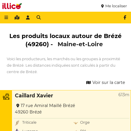
Me localiser
Les produits locaux autour de Brézé
(49260) -
Maine-et-Loire
Voici les producteurs, les marchés ou les groupes à proximité
de Brézé. Les distances indiquées sont calculés à partir du
centre de Brézé.
Voir sur la carte
613m
Caillard Xavier
17 rue Amiral Maillé Brézé
49260 Brézé
Triticale
Orge