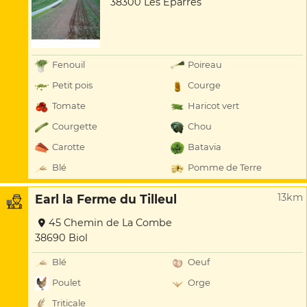
38300 Les Éparres
Fenouil
Poireau
Petit pois
Courge
Tomate
Haricot vert
Courgette
Chou
Carotte
Batavia
Blé
Pomme de Terre
13km
Earl la Ferme du Tilleul
45 Chemin de La Combe
38690 Biol
Blé
Oeuf
Poulet
Orge
Triticale