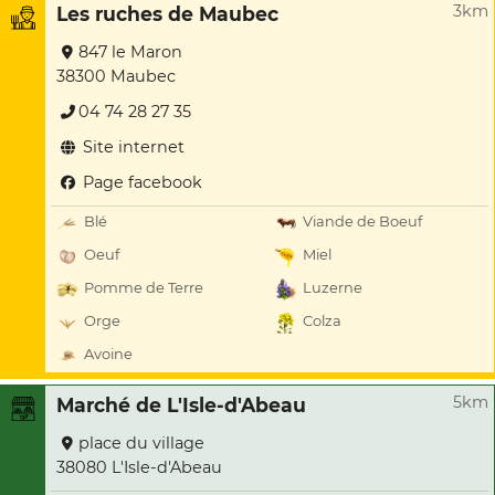
3km
Les ruches de Maubec
847 le Maron
38300 Maubec
04 74 28 27 35
Site internet
Page facebook
Blé
Viande de Boeuf
Oeuf
Miel
Pomme de Terre
Luzerne
Orge
Colza
Avoine
5km
Marché de L'Isle-d'Abeau
place du village
38080 L'Isle-d'Abeau