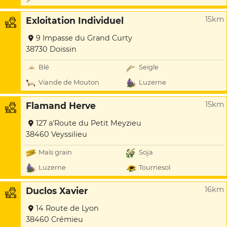
15km
Exloitation Individuel
9 Impasse du Grand Curty
38730 Doissin
Blé
Seigle
Viande de Mouton
Luzerne
15km
Flamand Herve
127 a'Route du Petit Meyzieu
38460 Veyssilieu
Maïs grain
Soja
Luzerne
Tournesol
16km
Duclos Xavier
14 Route de Lyon
38460 Crémieu