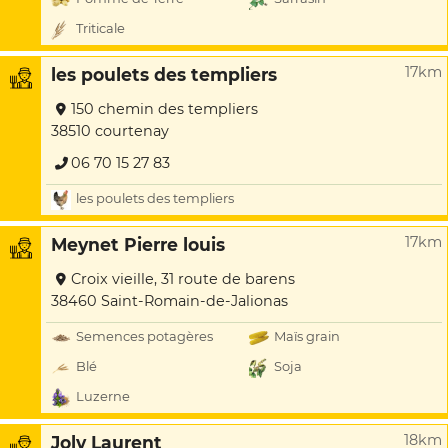
Triticale
17km
les poulets des templiers
150 chemin des templiers
38510 courtenay
06 70 15 27 83
les poulets des templiers
17km
Meynet Pierre louis
Croix vieille, 31 route de barens
38460 Saint-Romain-de-Jalionas
Semences potagères
Maïs grain
Blé
Soja
Luzerne
18km
Joly Laurent