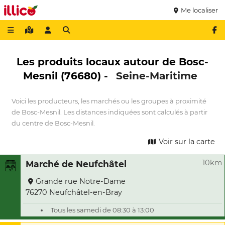
Me localiser
Les produits locaux autour de Bosc-
Mesnil (76680) -
Seine-Maritime
Voici les producteurs, les marchés ou les groupes à proximité
de Bosc-Mesnil. Les distances indiquées sont calculés à partir
du centre de Bosc-Mesnil.
Voir sur la carte
10km
Marché de Neufchâtel
Grande rue Notre-Dame
76270 Neufchâtel-en-Bray
Tous les samedi de 08:30 à 13:00