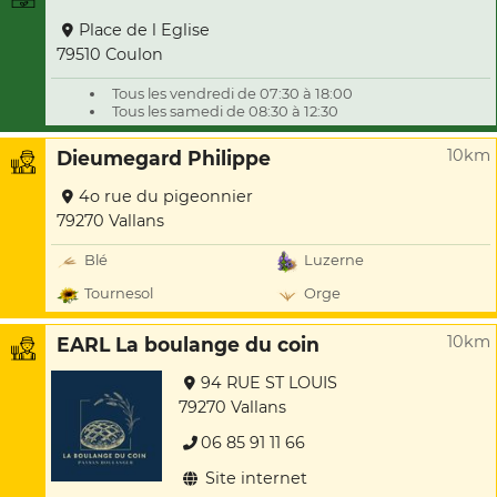
Place de l Eglise
79510 Coulon
Tous les vendredi de 07:30 à 18:00
Tous les samedi de 08:30 à 12:30
10km
Dieumegard Philippe
4o rue du pigeonnier
79270 Vallans
Blé
Luzerne
Tournesol
Orge
10km
EARL La boulange du coin
94 RUE ST LOUIS
79270 Vallans
06 85 91 11 66
Site internet