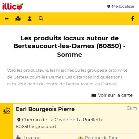
Me localiser
Les produits locaux autour de
Berteaucourt-les-Dames (80850) -
Somme
Voici les producteurs, les marchés ou les groupes à proximité
de Berteaucourt-les-Dames. Les distances indiquées sont
calculés à partir du centre de Berteaucourt-les-Dames.
Voir sur la carte
5km
Earl Bourgeois Pierre
Chemin de La Cavée de La Ruellette
80650 Vignacourt
Luzerne
Pomme de Terre