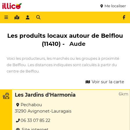
Me localiser
Les produits locaux autour de Belflou
(11410) -
Aude
Voici les producteurs, les marchés ou les groupes à proximité
de Belflou. Les distances indiquées sont calculés à partir du
centre de Belflou.
Voir sur la carte
6km
Les Jardins d'Harmonia
Pechabou
31290 Avignonet-Lauragais
06 33 07 85 22
Site internet