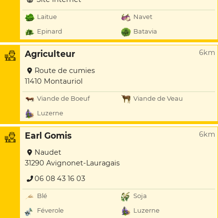
Laitue
Navet
Epinard
Batavia
6km
Agriculteur
Route de cumies
11410 Montauriol
Viande de Boeuf
Viande de Veau
Luzerne
6km
Earl Gomis
Naudet
31290 Avignonet-Lauragais
06 08 43 16 03
Blé
Soja
Féverole
Luzerne