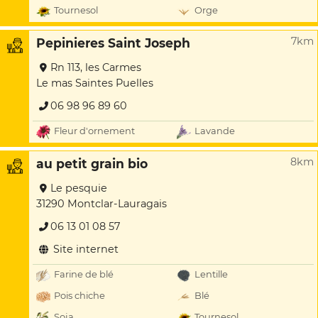
Tournesol
Orge
7km
Pepinieres Saint Joseph
Rn 113, les Carmes
Le mas Saintes Puelles
06 98 96 89 60
Fleur d'ornement
Lavande
8km
au petit grain bio
Le pesquie
31290 Montclar-Lauragais
06 13 01 08 57
Site internet
Farine de blé
Lentille
Pois chiche
Blé
Soja
Tournesol