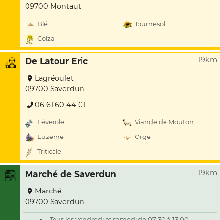
09700 Montaut
Blé
Tournesol
Colza
19km
De Latour Eric
Lagréoulet
09700 Saverdun
06 61 60 44 01
Féverole
Viande de Mouton
Luzerne
Orge
Triticale
19km
Marché de Saverdun
Marché
09700 Saverdun
Tous les vendredi et samedi de 07:30 à 13:00