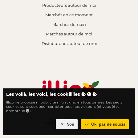
Producteurs autour de moi
Marchés en ce moment
Marchés demain
Marchés autour de moi
Distributeurs autour de moi
Les voilà, les voici, les cookiiiiies
Illico ne propose ni publicité ni tracking en tous genres. Les seuls
Le local n'a jamais été aussi proche
cookies sont ceux pour compter tous nos visiteurs (et vous êtes
nombreux
).
18 rue du Général De Gaulle
76270 Neufchâtel-en-Bray
Non
Ok, pas de soucis