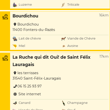
Luzerne
Triticale
16km
Bourdichou
Bourdichou
11400 Fonters-du-Razès
Lait de chèvre
Viande de Chèvre
Miel
Avoine
17km
La Ruche qui dit Oui! de Saint Félix
Lauragais
les terrisses
31540 Saint-Félix-Lauragais
06 15 25 93 97
Site internet
Canard
Champagne