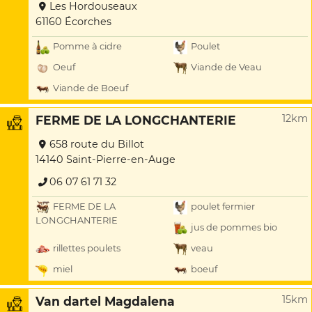
Les Hordouseaux
61160 Écorches
Pomme à cidre
Poulet
Oeuf
Viande de Veau
Viande de Boeuf
12km
FERME DE LA LONGCHANTERIE
658 route du Billot
14140 Saint-Pierre-en-Auge
06 07 61 71 32
FERME DE LA
poulet fermier
LONGCHANTERIE
jus de pommes bio
rillettes poulets
veau
miel
boeuf
15km
Van dartel Magdalena