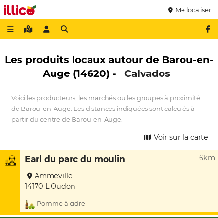
Me localiser
Les produits locaux autour de Barou-en-
Auge (14620) -
Calvados
Voici les producteurs, les marchés ou les groupes à proximité
de Barou-en-Auge. Les distances indiquées sont calculés à
partir du centre de Barou-en-Auge.
Voir sur la carte
6km
Earl du parc du moulin
Ammeville
14170 L'Oudon
Pomme à cidre