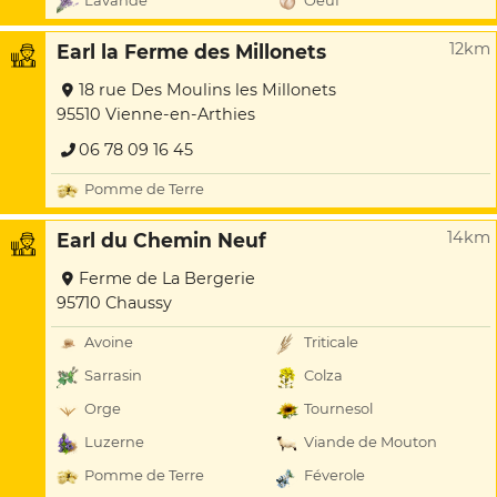
Lavande
Oeuf
12km
Earl la Ferme des Millonets
18 rue Des Moulins les Millonets
95510 Vienne-en-Arthies
06 78 09 16 45
Pomme de Terre
14km
Earl du Chemin Neuf
Ferme de La Bergerie
95710 Chaussy
Avoine
Triticale
Sarrasin
Colza
Orge
Tournesol
Luzerne
Viande de Mouton
Pomme de Terre
Féverole