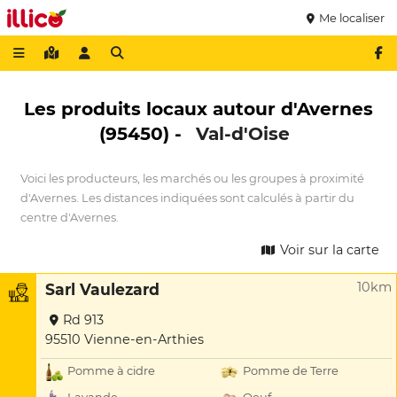
Me localiser
Les produits locaux autour d'Avernes
(95450) -
Val-d'Oise
Voici les producteurs, les marchés ou les groupes à proximité
d'Avernes. Les distances indiquées sont calculés à partir du
centre d'Avernes.
Voir sur la carte
10km
Sarl Vaulezard
Rd 913
95510 Vienne-en-Arthies
Pomme à cidre
Pomme de Terre