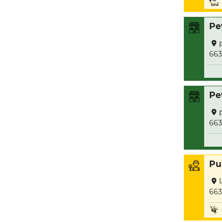
Pe
663
Pe
663
Pu
663