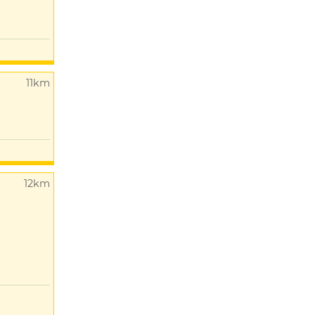
11km
12km