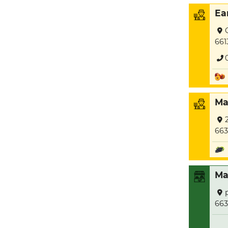
Ea
661
Ma
663
Ma
663