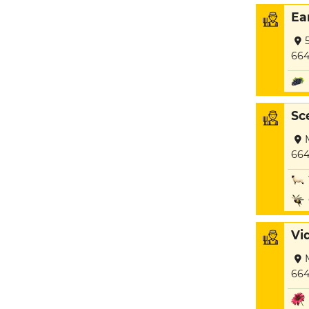
Ea
664
Sc
664
Vi
664