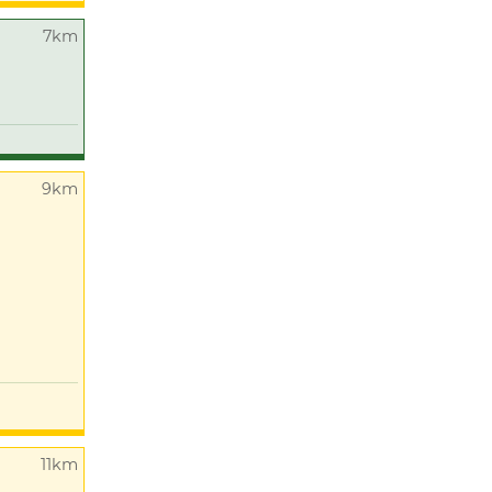
7km
9km
11km