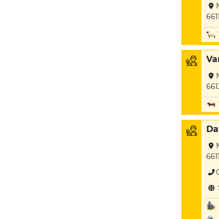
661
Va
661
Da
661