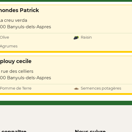
hondes Patrick
La creu verda
00 Banyuls-dels-Aspres
Olive
Raisin
Agrumes
plouy cecile
1 rue des celliers
00 Banyuls-dels-Aspres
Pomme de Terre
Semences potagères
 connaître
Nous suivre