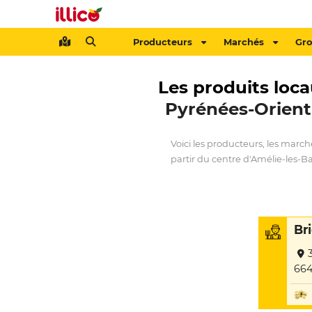
Producteurs
Marchés
Gr
Les produits loca
Pyrénées-Orient
Voici les producteurs, les march
partir du centre d'Amélie-les-Ba
Br
664