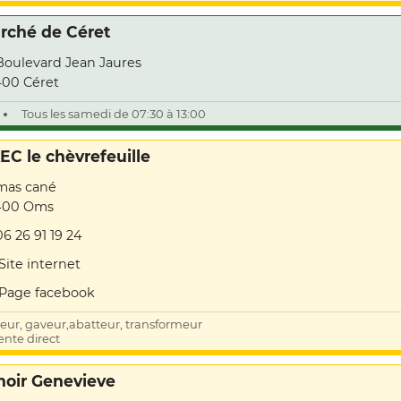
rché de Céret
Boulevard Jean Jaures
00 Céret
Tous les samedi de 07:30 à 13:00
EC le chèvrefeuille
mas cané
400 Oms
06 26 91 19 24
Site internet
Page facebook
veur, gaveur,abatteur, transformeur
ente direct
noir Genevieve