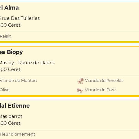
rl Alma
5 rue Des Tuileries
00 Céret
Raisin
ea Biopy
Mas py - Route de Llauro
00 Céret
Viande de Mouton
Viande de Porcelet
Olive
Viande de Porc
dal Etienne
Mas parrot
00 Céret
Fleur d'ornement