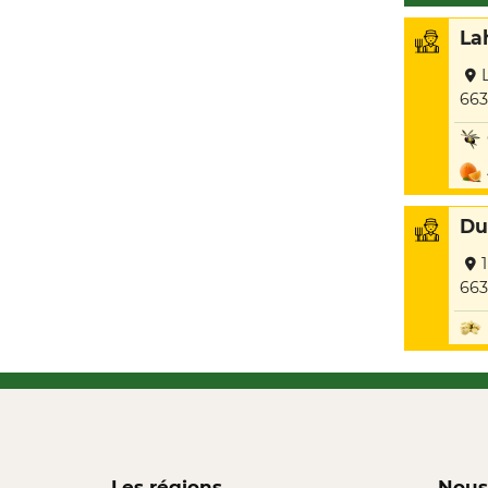
La
663
Du
663
Les régions
Nous