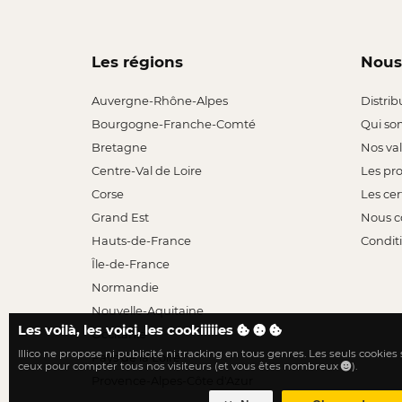
Les régions
Nous
Auvergne-Rhône-Alpes
Distrib
Bourgogne-Franche-Comté
Qui so
Bretagne
Nos va
Centre-Val de Loire
Les pr
Corse
Les cer
Grand Est
Nous c
Hauts-de-France
Conditi
Île-de-France
Normandie
Nouvelle-Aquitaine
Les voilà, les voici, les cookiiiiies
Occitanie
Illico ne propose ni publicité ni tracking en tous genres. Les seuls cookies
Pays de la Loire
ceux pour compter tous nos visiteurs (et vous êtes nombreux
).
Provence-Alpes-Côte d'Azur