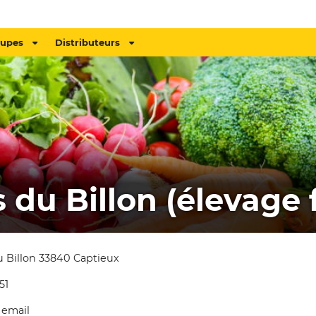
oupes
Distributeurs
 du Billon (élevage f
 Billon 33840 Captieux
51
 email