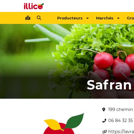
Producteurs
Marchés
Gr
Safran
199 chemin
06 84 32 35
https://lav