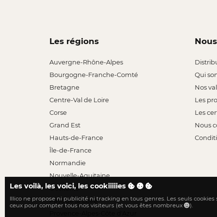
Les régions
Nous
Auvergne-Rhône-Alpes
Distrib
Bourgogne-Franche-Comté
Qui so
Bretagne
Nos va
Centre-Val de Loire
Les pr
Corse
Les cer
Grand Est
Nous c
Hauts-de-France
Conditi
Île-de-France
Normandie
Nouvelle-Aquitaine
Les voilà, les voici, les cookiiiiies
Occitanie
Illico ne propose ni publicité ni tracking en tous genres. Les seuls cookies
Pays de la Loire
ceux pour compter tous nos visiteurs (et vous êtes nombreux
).
Provence-Alpes-Côte d'Azur