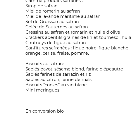
Gamme produits safranés :
Sirop de safran
Miel de romarin au safran
Miel de lavande maritime au safran
Sel de Gruissan au safran
Gelée de Sauternes au safran
Gressins au safran et romarin et huile d'olive
Crackers apéritifs graines de lin et tournesol, huil
Chutneys de figue au safran
Confitures safranées : figue noire, figue blanche,
orange, cerise, fraise, pomme.
Biscuits au safran:
Sablés pavot, sésame blond, farine d'épeautre
Sablés farines de sarrazin et riz
Sablés au citron, farine de maïs
Biscuits "corses" au vin blanc
Mini meringues
En conversion bio