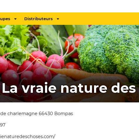
oupes
Distributeurs
 La vraie nature des
 de charlemagne 66430 Bompas
 97
raienaturedeschoses.com/