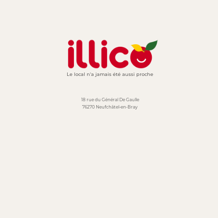
Le local n'a jamais été aussi proche
18 rue du Général De Gaulle
76270 Neufchâtel-en-Bray