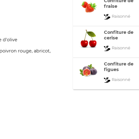
Confiture de
fraise
Raisonné
Confiture de
cerise
e d'olive
Raisonné
 poivron rouge, abricot,
Confiture de
figues
Raisonné