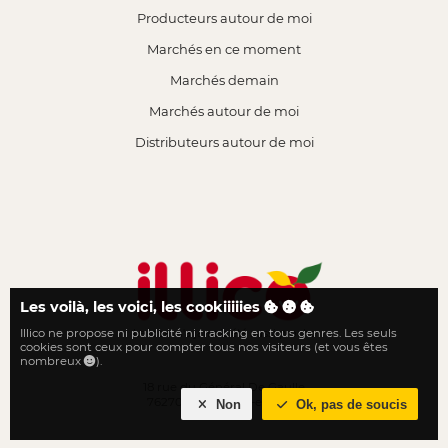
Producteurs autour de moi
Marchés en ce moment
Marchés demain
Marchés autour de moi
Distributeurs autour de moi
Les voilà, les voici, les cookiiiiies
Illico ne propose ni publicité ni tracking en tous genres. Les seuls
Le local n'a jamais été aussi proche
cookies sont ceux pour compter tous nos visiteurs (et vous êtes
nombreux
).
18 rue du Général De Gaulle
76270 Neufchâtel-en-Bray
Non
Ok, pas de soucis