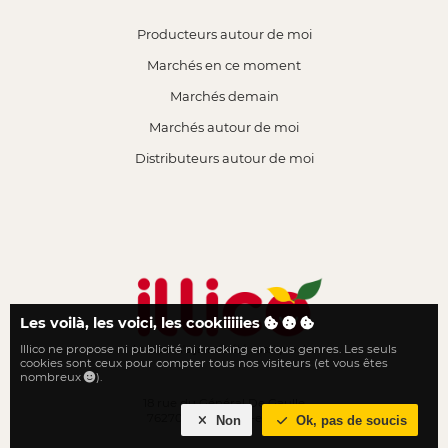
Producteurs autour de moi
Marchés en ce moment
Marchés demain
Marchés autour de moi
Distributeurs autour de moi
Les voilà, les voici, les cookiiiiies
Illico ne propose ni publicité ni tracking en tous genres. Les seuls
Le local n'a jamais été aussi proche
cookies sont ceux pour compter tous nos visiteurs (et vous êtes
nombreux
).
18 rue du Général De Gaulle
76270 Neufchâtel-en-Bray
Non
Ok, pas de soucis