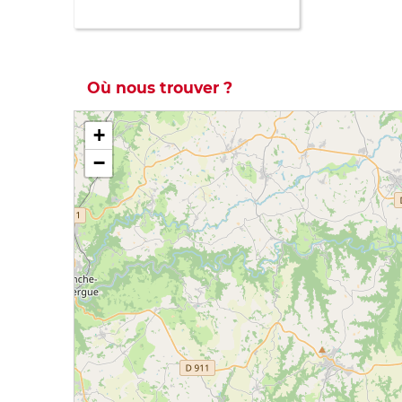
Où nous trouver ?
+
−