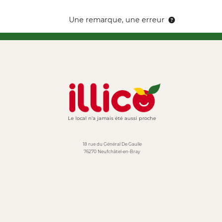
Une remarque, une erreur
Le local n'a jamais été aussi proche
18 rue du Général De Gaulle
76270 Neufchâtel-en-Bray