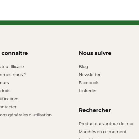
 connaître
Nous suivre
uteur Illicase
Blog
mmes-nous ?
Newsletter
leurs
Facebook
oduits
Linkedin
tifications
ontacter
Rechercher
ons générales d'utilisation
Producteurs autour de moi
Marchés en ce moment