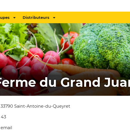
oupes
Distributeurs
Ferme du Grand Jua
 33790 Saint-Antoine-du-Queyret
 43
 email