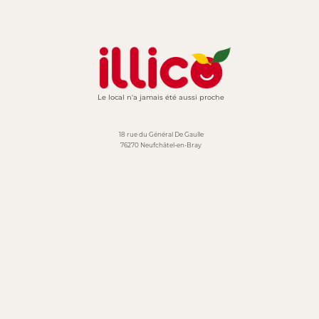
Le local n'a jamais été aussi proche
18 rue du Général De Gaulle
76270 Neufchâtel-en-Bray