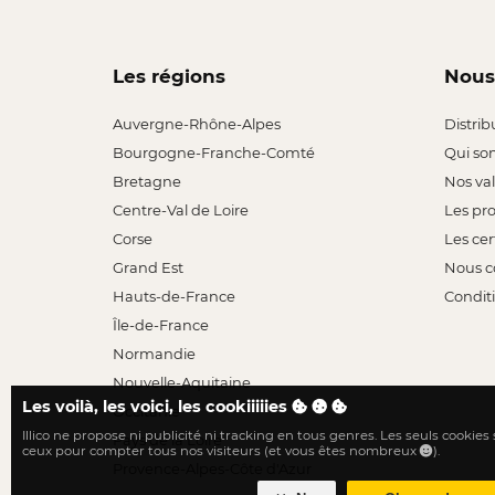
Les régions
Nous
Auvergne-Rhône-Alpes
Distrib
Bourgogne-Franche-Comté
Qui so
Bretagne
Nos va
Centre-Val de Loire
Les pr
Corse
Les cer
Grand Est
Nous c
Hauts-de-France
Conditi
Île-de-France
Normandie
Nouvelle-Aquitaine
Les voilà, les voici, les cookiiiiies
Occitanie
Illico ne propose ni publicité ni tracking en tous genres. Les seuls cookies
Pays de la Loire
ceux pour compter tous nos visiteurs (et vous êtes nombreux
).
Provence-Alpes-Côte d'Azur