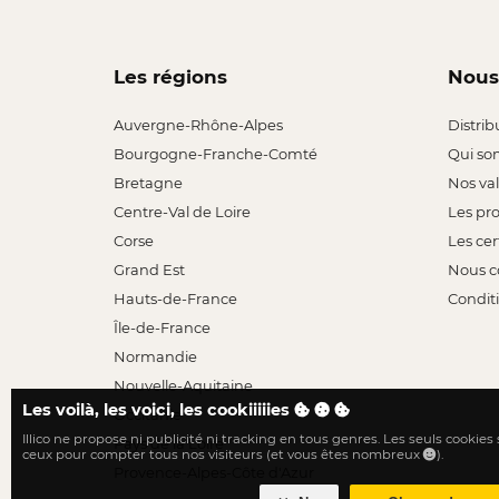
Les régions
Nous
Auvergne-Rhône-Alpes
Distrib
Bourgogne-Franche-Comté
Qui so
Bretagne
Nos va
Centre-Val de Loire
Les pr
Corse
Les cer
Grand Est
Nous c
Hauts-de-France
Conditi
Île-de-France
Normandie
Nouvelle-Aquitaine
Les voilà, les voici, les cookiiiiies
Occitanie
Illico ne propose ni publicité ni tracking en tous genres. Les seuls cookies
Pays de la Loire
ceux pour compter tous nos visiteurs (et vous êtes nombreux
).
Provence-Alpes-Côte d'Azur