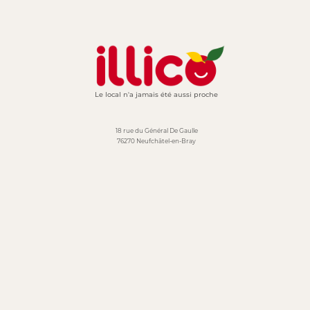
Le local n'a jamais été aussi proche
18 rue du Général De Gaulle
76270 Neufchâtel-en-Bray