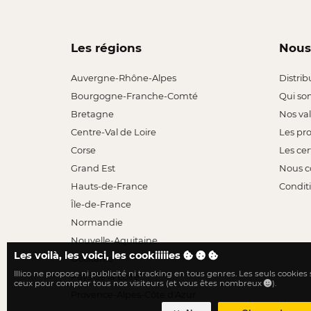
Les régions
Nous
Auvergne-Rhône-Alpes
Distrib
Bourgogne-Franche-Comté
Qui so
Bretagne
Nos va
Centre-Val de Loire
Les pr
Corse
Les cer
Grand Est
Nous c
Hauts-de-France
Conditi
Île-de-France
Normandie
Nouvelle-Aquitaine
Les voilà, les voici, les cookiiiiies
Occitanie
Illico ne propose ni publicité ni tracking en tous genres. Les seuls cookies
Pays de la Loire
ceux pour compter tous nos visiteurs (et vous êtes nombreux
).
Provence-Alpes-Côte d'Azur