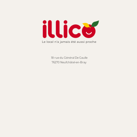
Le local n'a jamais été aussi proche
18 rue du Général De Gaulle
76270 Neufchâtel-en-Bray