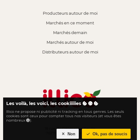
Producteurs autour de moi
Marchés en ce moment
Marchés demain
Marchés autour de moi
Distributeurs autour de moi
Les voilà, les voici, les cookiiiiies
Illico ne propose ni publicité ni tracking en tous genres. Les seuls
Le local n'a jamais été aussi proche
cookies sont ceux pour compter tous nos visiteurs (et vous êtes
nombreux
).
18 rue du Général De Gaulle
76270 Neufchâtel-en-Bray
Non
Ok, pas de soucis