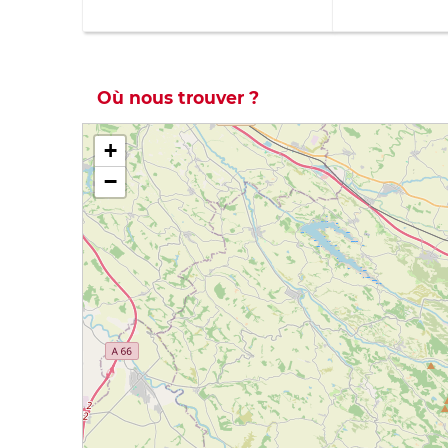
Où nous trouver ?
+
−