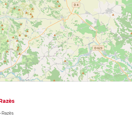
-Razès
u-Razès