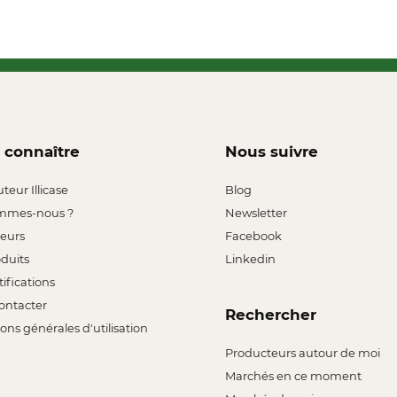
 connaître
Nous suivre
uteur Illicase
Blog
mmes-nous ?
Newsletter
leurs
Facebook
oduits
Linkedin
tifications
ontacter
Rechercher
ons générales d'utilisation
Producteurs autour de moi
Marchés en ce moment