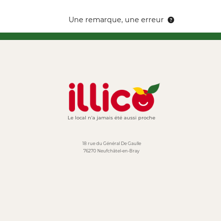
Une remarque, une erreur
Le local n'a jamais été aussi proche
18 rue du Général De Gaulle
76270 Neufchâtel-en-Bray