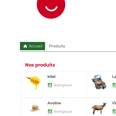
Accueil
Produits
Nos produits
Miel
L
Biologique
Avoine
V
Biologique