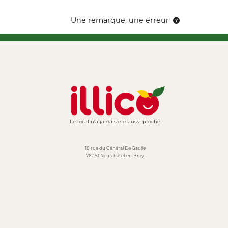
Une remarque, une erreur
Le local n'a jamais été aussi proche
18 rue du Général De Gaulle
76270 Neufchâtel-en-Bray