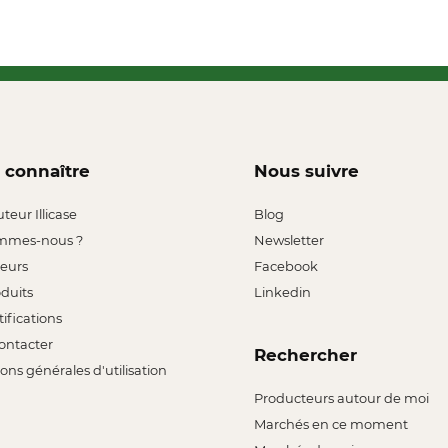
 connaître
Nous suivre
uteur Illicase
Blog
mmes-nous ?
Newsletter
leurs
Facebook
oduits
Linkedin
tifications
ontacter
Rechercher
ons générales d'utilisation
Producteurs autour de moi
Marchés en ce moment