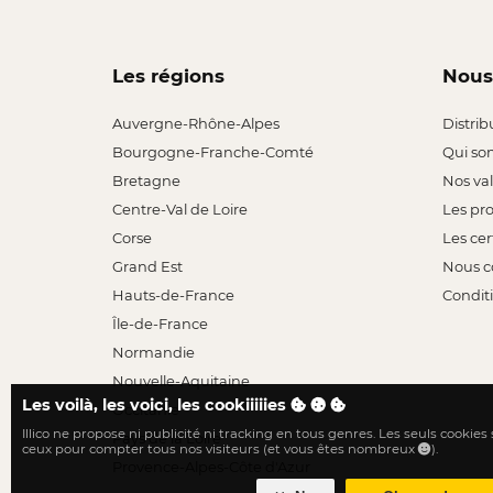
Les régions
Nous
Auvergne-Rhône-Alpes
Distrib
Bourgogne-Franche-Comté
Qui so
Bretagne
Nos va
Centre-Val de Loire
Les pr
Corse
Les cer
Grand Est
Nous c
Hauts-de-France
Conditi
Île-de-France
Normandie
Nouvelle-Aquitaine
Les voilà, les voici, les cookiiiiies
Occitanie
Illico ne propose ni publicité ni tracking en tous genres. Les seuls cookies
Pays de la Loire
ceux pour compter tous nos visiteurs (et vous êtes nombreux
).
Provence-Alpes-Côte d'Azur