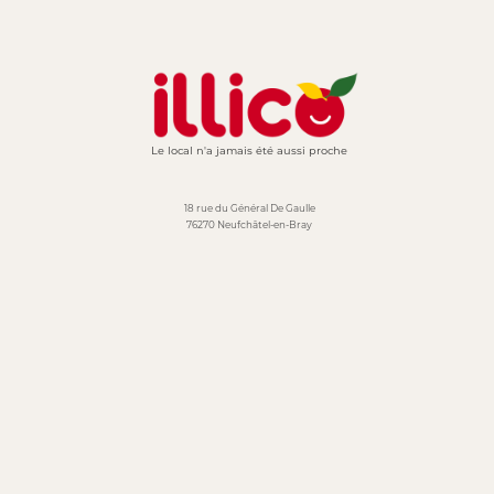
Le local n'a jamais été aussi proche
18 rue du Général De Gaulle
76270 Neufchâtel-en-Bray