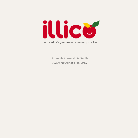
Le local n'a jamais été aussi proche
18 rue du Général De Gaulle
76270 Neufchâtel-en-Bray