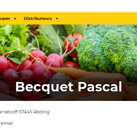
oupes
Distributeurs
Becquet Pascal
arraltroff 57445 Réding
 email