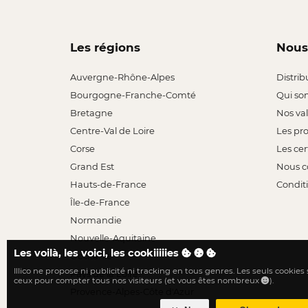
Les régions
Nous
Auvergne-Rhône-Alpes
Distrib
Bourgogne-Franche-Comté
Qui so
Bretagne
Nos va
Centre-Val de Loire
Les pr
Corse
Les cer
Grand Est
Nous c
Hauts-de-France
Conditi
Île-de-France
Normandie
Nouvelle-Aquitaine
Les voilà, les voici, les cookiiiiies
Occitanie
Illico ne propose ni publicité ni tracking en tous genres. Les seuls cookies
Pays de la Loire
ceux pour compter tous nos visiteurs (et vous êtes nombreux
).
Provence-Alpes-Côte d'Azur