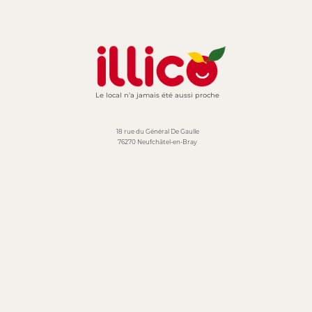
Le local n'a jamais été aussi proche
18 rue du Général De Gaulle
76270 Neufchâtel-en-Bray