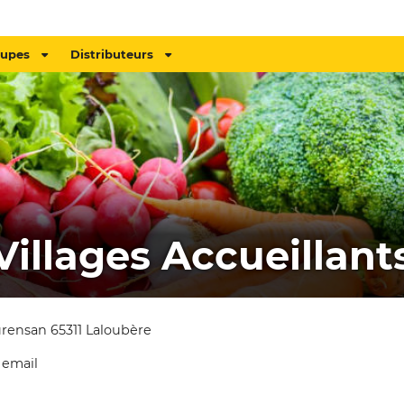
oupes
Distributeurs
Villages Accueillant
urensan 65311 Laloubère
 email