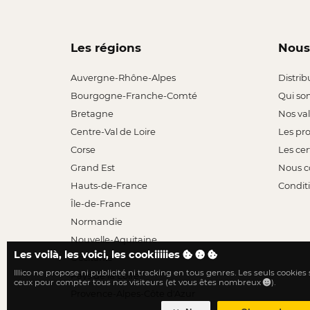
Les régions
Nous
Auvergne-Rhône-Alpes
Distrib
Bourgogne-Franche-Comté
Qui so
Bretagne
Nos va
Centre-Val de Loire
Les pr
Corse
Les cer
Grand Est
Nous c
Hauts-de-France
Conditi
Île-de-France
Normandie
Nouvelle-Aquitaine
Les voilà, les voici, les cookiiiiies
Occitanie
Illico ne propose ni publicité ni tracking en tous genres. Les seuls cookies
Pays de la Loire
ceux pour compter tous nos visiteurs (et vous êtes nombreux
).
Provence-Alpes-Côte d'Azur