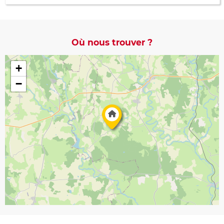
Où nous trouver ?
+
−