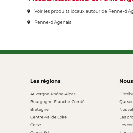
Voir les produits locaux autour de Penne-d'A
Penne-d'Agenais
Les régions
Nous
Auvergne-Rhône-Alpes
Distrib
Bourgogne-Franche-Comté
Qui so
Bretagne
Nos va
Centre-Val de Loire
Les pr
Corse
Les cer
Grand Est
Nous c