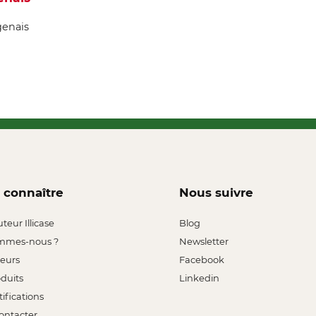
genais
 connaître
Nous suivre
uteur Illicase
Blog
mmes-nous ?
Newsletter
leurs
Facebook
oduits
Linkedin
tifications
ontacter