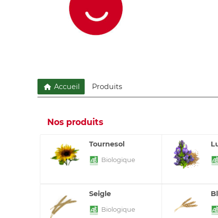
Accueil
Produits
Nos produits
Tournesol
L
Biologique
Seigle
B
Biologique