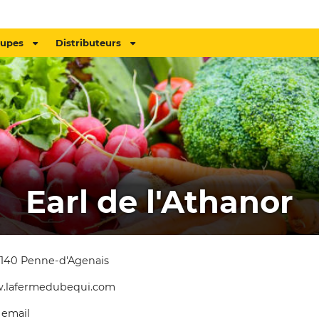
oupes
Distributeurs
Earl de l'Athanor
7140 Penne-d'Agenais
w.lafermedubequi.com
 email