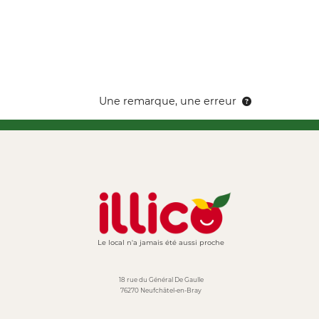
Une remarque, une erreur
Le local n'a jamais été aussi proche
18 rue du Général De Gaulle
76270 Neufchâtel-en-Bray