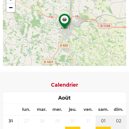
−
Calendrier
Août
lun.
mar.
mer.
jeu.
ven.
sam.
dim.
31
27
28
29
30
31
01
02