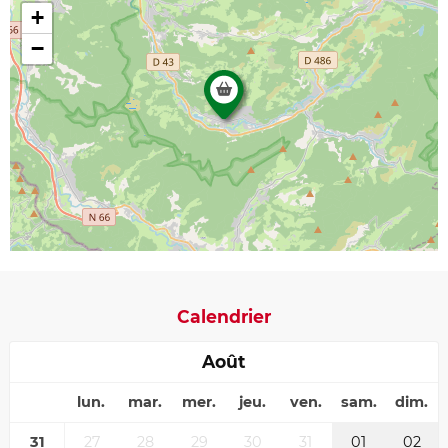
+
−
Calendrier
Août
lun.
mar.
mer.
jeu.
ven.
sam.
dim.
31
27
28
29
30
31
01
02