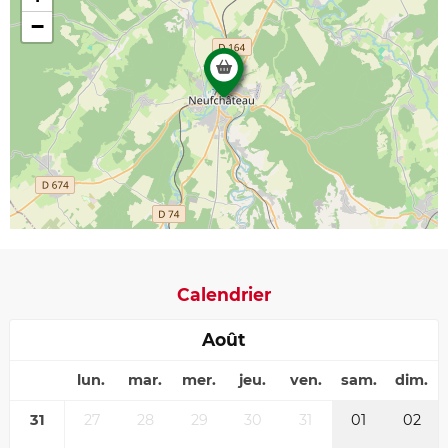
−
Calendrier
Août
lun.
mar.
mer.
jeu.
ven.
sam.
dim.
31
27
28
29
30
31
01
02