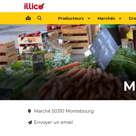
Producteurs
Marchés
Gr
M
Marché 50310 Montebourg
Envoyer un email