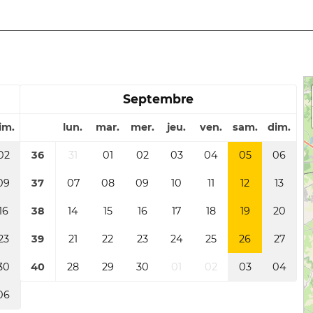
Septembre
im.
lun.
mar.
mer.
jeu.
ven.
sam.
dim.
02
36
31
01
02
03
04
05
06
09
37
07
08
09
10
11
12
13
16
38
14
15
16
17
18
19
20
23
39
21
22
23
24
25
26
27
30
40
28
29
30
01
02
03
04
06