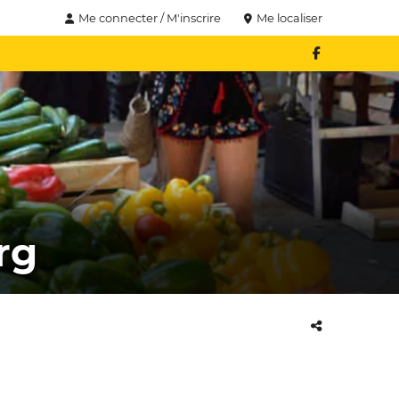
Me connecter / M'inscrire
Me localiser
rg