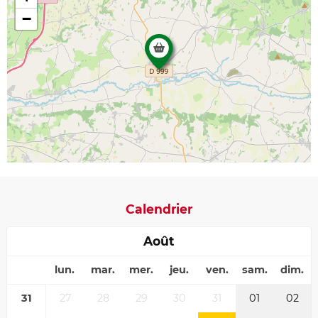
−
Calendrier
Août
lun.
mar.
mer.
jeu.
ven.
sam.
dim.
31
27
28
29
30
31
01
02