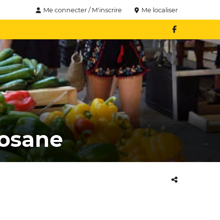
Me connecter / M'inscrire
Me localiser
losane