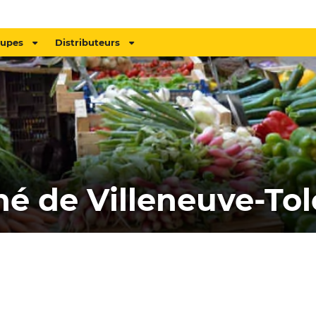
oupes
Distributeurs
é de Villeneuve-To