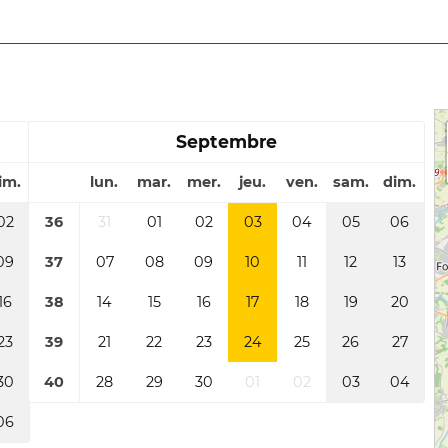
Septembre
im.
lun.
mar.
mer.
jeu.
ven.
sam.
dim.
02
36
31
01
02
03
04
05
06
09
37
07
08
09
10
11
12
13
16
38
14
15
16
17
18
19
20
23
39
21
22
23
24
25
26
27
30
40
28
29
30
01
02
03
04
06