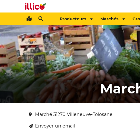
Producteurs
Marchés
Gr
March
Marché 31270 Villeneuve-Tolosane
Envoyer un email