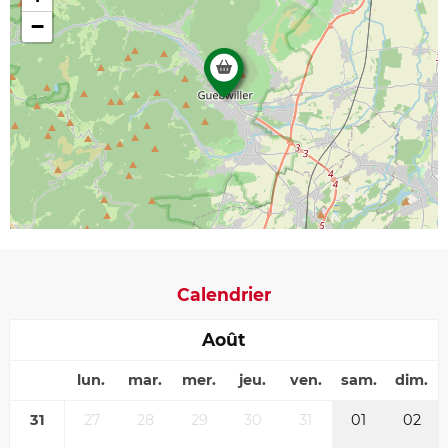
−
Calendrier
Août
lun.
mar.
mer.
jeu.
ven.
sam.
dim.
31
27
28
29
30
31
01
02