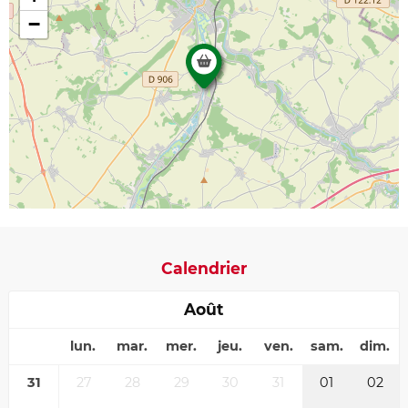
−
Calendrier
Août
lun.
mar.
mer.
jeu.
ven.
sam.
dim.
31
27
28
29
30
31
01
02