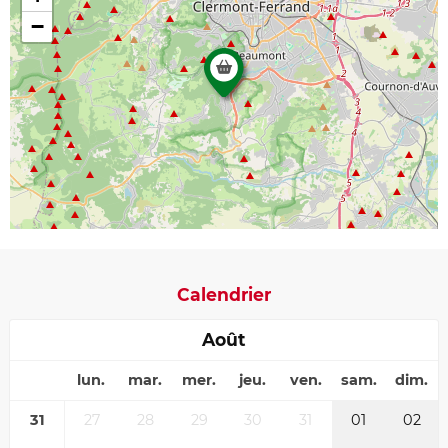
−
Calendrier
Août
lun.
mar.
mer.
jeu.
ven.
sam.
dim.
31
27
28
29
30
31
01
02