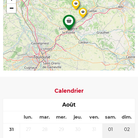
−
Calendrier
Août
lun.
mar.
mer.
jeu.
ven.
sam.
dim.
31
27
28
29
30
31
01
02